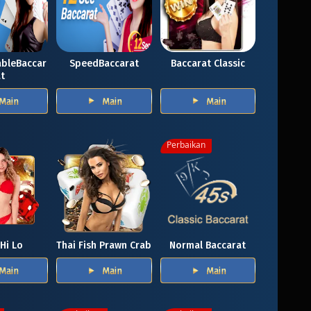
ableBaccar
SpeedBaccarat
Baccarat Classic
at
Main
Main
Main
Dalam
Perbaikan
 Hi Lo
Thai Fish Prawn Crab
Normal Baccarat
Main
Main
Main
Dalam
Dalam