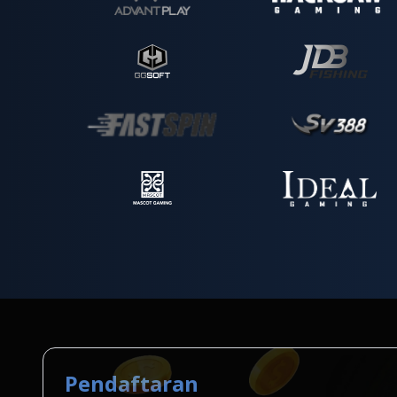
Pendaftaran