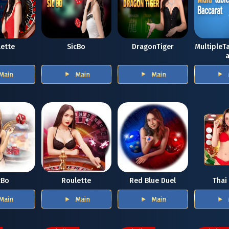
ette
SicBo
DragonTiger
MultipleT
Main
Main
Main
cBo
Roulette
Red Blue Duel
Thai
Main
Main
Main
Dalam
Dalam
Dalam