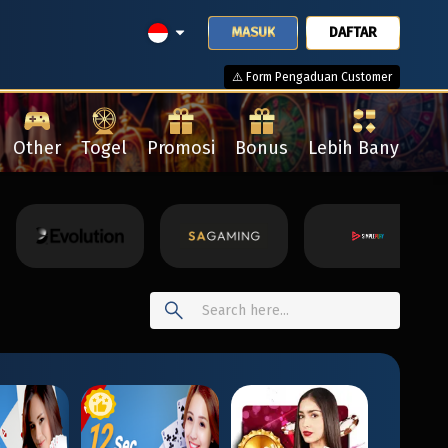
MASUK
DAFTAR
⚠️ Form Pengaduan Customer
Other
Togel
Promosi
Bonus
Lebih Banyak
Search here...