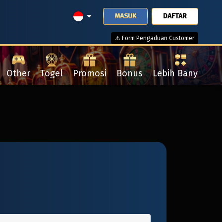
MASUK
DAFTAR
⚠️ Form Pengaduan Customer
Other
Togel
Promosi
Bonus
Lebih Banyak