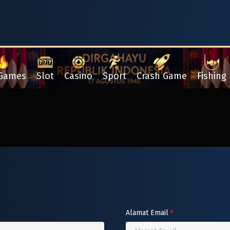
 Games
Slot
Casino
Sport
Crash Game
Fishing
*
Alamat Email