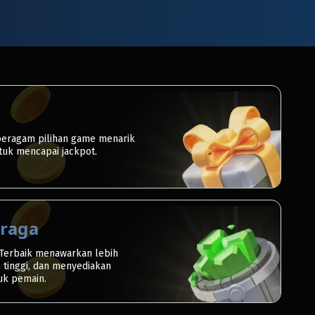
beragam pilihan game menarik
uk mencapai jackpot.
hraga
Terbaik menawarkan lebih
 tinggi, dan menyediakan
uk pemain.